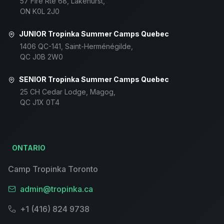
57 Fire Rte 68, Lakehurst,
ON K0L 2J0
JUNIOR Tropinka Summer Camps Quebec
1406 QC-141, Saint-Herménégilde,
QC J0B 2W0
SENIOR Tropinka Summer Camps Quebec
25 CH Cedar Lodge, Magog,
QC J1X 0T4
ONTARIO
Camp Tropinka Toronto
admin@tropinka.ca
+1 (416) 824 9738