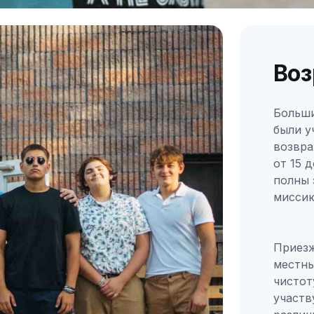
Воз
Больши
были у
возвра
от 15 
полны 
мисси
Приезж
местны
чистот
участв