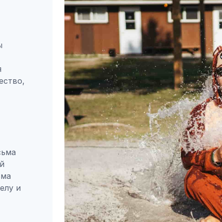
ы
я
ество,
сьма
й
ьма
елу и