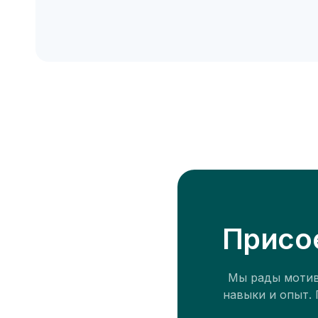
Присо
Мы рады мотив
навыки и опыт.