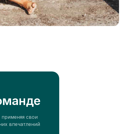
оманде
 применяя свои
них впечатлений