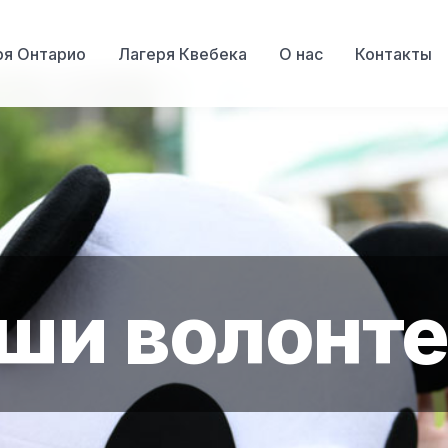
ря Онтарио
Лагеря Квебека
О нас
Контакты
ши волонт