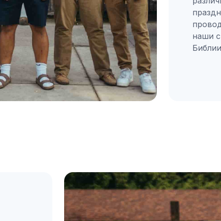
различ
праздн
провод
наши с
Библии