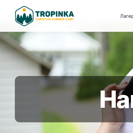
Лаге
На