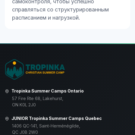
самоконтроля, чтобы успешно
справляться со структурированным
расписанием и нагрузкой.
Tropinka Summer Camps Ontario
57 Fire Rte 68, Lakehurst,
ON K0L 2J0
JUNIOR Tropinka Summer Camps Quebec
1406 QC-141, Saint-Herménégilde,
QC J0B 2W0