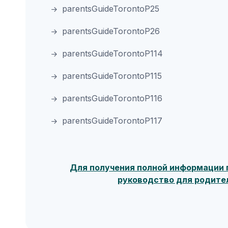
parentsGuideTorontoP25
parentsGuideTorontoP26
parentsGuideTorontoP114
parentsGuideTorontoP115
parentsGuideTorontoP116
parentsGuideTorontoP117
Для получения полной информации 
руководство для родите