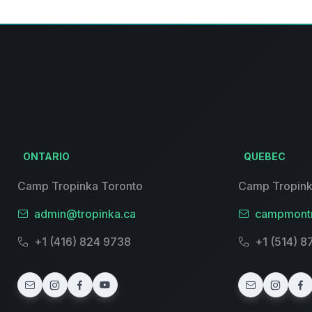
ONTARIO
QUEBEC
Camp Tropinka Toronto
Camp Tropink
admin@tropinka.ca
campmontr
+1 (416) 824 9738
+1 (514) 8