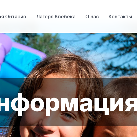
ря Онтарио
Лагеря Квебека
О нас
Контакты
нформация