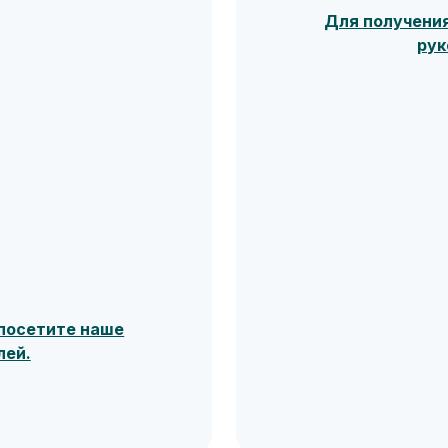
Для получени
рук
посетите наше
лей.