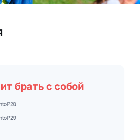
я
оит брать с собой
ntoP28
ntoP29