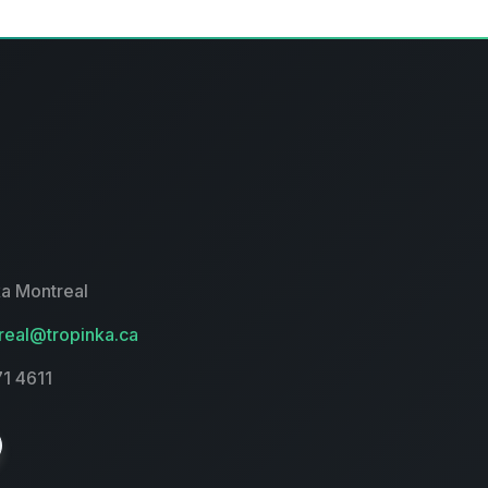
a Montreal
eal@tropinka.ca
71 4611